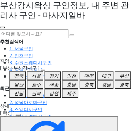
부산강서왁싱 구인정보, 내 주변 관
리사 구인 - 마사지알바
추천검색어
1. 서울구인
2. 인천구인
지역
3. 수원스웨디시구인
[ 부산-부산강서구 ]
4. 강남구인정보
전국
서울
경기
인천
대전
대구
부산
5. 동탄스웨디시구인
울산
광주
세종
충남
충북
경남
경북
최근검색어
전남
전북
강원
제주
1. 일산마사지구인
2. 성남아로마구인
상세
3. 스웨디시구인
[ 왁싱 ]
4. 안산스웨디시구인
5. 아로마구인