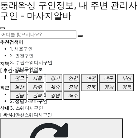
동래왁싱 구인정보, 내 주변 관리사
구인 - 마사지알바
추천검색어
1. 서울구인
2. 인천구인
3. 수원스웨디시구인
지역
4. 강남구인정보
[ 부산-동래구 ]
5. 동탄스웨디시구인
전국
서울
경기
인천
대전
대구
부산
울산
광주
세종
충남
충북
경남
경북
최근검색어
1. 일산마사지구인
전남
전북
강원
제주
2. 성남아로마구인
상세
3. 스웨디시구인
[ 왁싱 ]
4. 안산스웨디시구인
5. 아로마구인