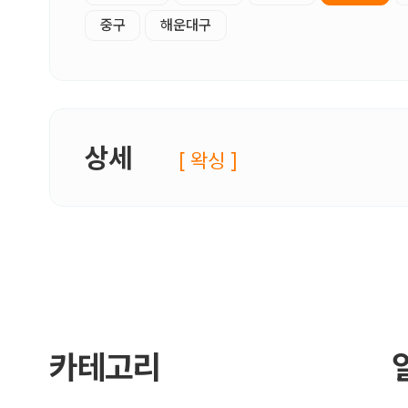
중구
해운대구
상세
[ 왁싱 ]
카테고리