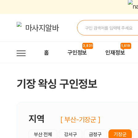
기장왁싱 구인정보, 내 주변 관리사 구인 - 마사지알바
3,831
1,619
홈
구인정보
인재정보
기장 왁싱 구인정보
지역
[ 부산-기장군 ]
부산 전체
강서구
금정구
기장군