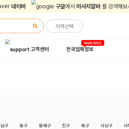
네이버
구글
에서
마사지알바
를 검색해보
지역선택
마사지가이드
고객센터
전국업체정보
남구
동구
동래구
진구
북구
사상구
사