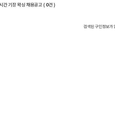
전체 목록
시간 기장 왁싱 채용공고
(
0
건 )
검색된 구인정보가