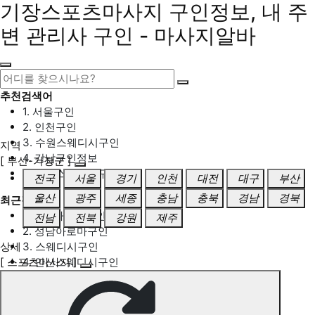
기장스포츠마사지 구인정보, 내 주
변 관리사 구인 - 마사지알바
추천검색어
1. 서울구인
2. 인천구인
3. 수원스웨디시구인
지역
4. 강남구인정보
[ 부산-기장군 ]
5. 동탄스웨디시구인
전국
서울
경기
인천
대전
대구
부산
울산
광주
세종
충남
충북
경남
경북
최근검색어
1. 일산마사지구인
전남
전북
강원
제주
2. 성남아로마구인
상세
3. 스웨디시구인
[ 스포츠마사지 ]
4. 안산스웨디시구인
5. 아로마구인