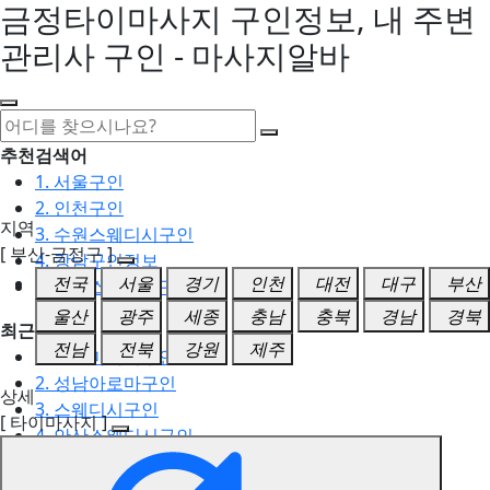
금정타이마사지 구인정보, 내 주변
관리사 구인 - 마사지알바
추천검색어
1. 서울구인
2. 인천구인
지역
3. 수원스웨디시구인
[ 부산-금정구 ]
4. 강남구인정보
전국
서울
경기
인천
대전
대구
부산
5. 동탄스웨디시구인
울산
광주
세종
충남
충북
경남
경북
최근검색어
전남
전북
강원
제주
1. 일산마사지구인
2. 성남아로마구인
상세
3. 스웨디시구인
[ 타이마사지 ]
4. 안산스웨디시구인
5. 아로마구인