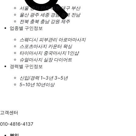
서울
경기
인천
대전
대구
부산
울산
광주
세종
경남
경북
전남
전북
충북
충남
강원
제주
업종별 구인정보
스웨디시
피부관리
아로마마사지
스포츠마사지
카운터
왁싱
타이마사지
중국마사지
1인샵
슈얼마사지
실장
다이어트
경력별 구인정보
신입/경력
1~3년
3~5년
5~10년
10년이상
고객센터
010-4816-4137
평일