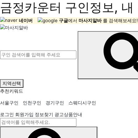
금정카운터 구인정보, 내 
네이버
구글
에서
마사지알바
를 검색해보세요!
지역선택
추천키워드
서울구인
인천구인
경기구인
스웨디시구인
로그인
회원가입
정보찾기
광고상품안내