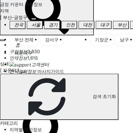
금정 카운터 구인정보
지역
[ 부산-금정구 ]
전국
서울
경기
인천
대전
대구
부산
부산 전체
강서구
금정구
기장군
남구
홈
구인정보
3,830
해운대구
인재정보
1,618
상세
고객센터
[ 카운터 ]
전국업체정보
마사지가이드
업체 서비스 관리
개인 서비스 관리
검색 초기화
금정 카운터 구인정보
카테고리
지역별 구인정보