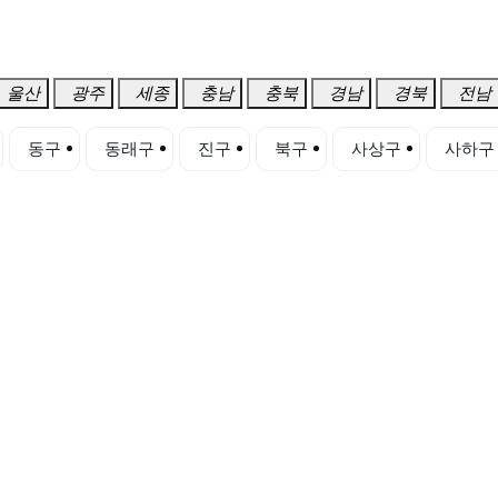
울산
광주
세종
충남
충북
경남
경북
전남
동구
동래구
진구
북구
사상구
사하구