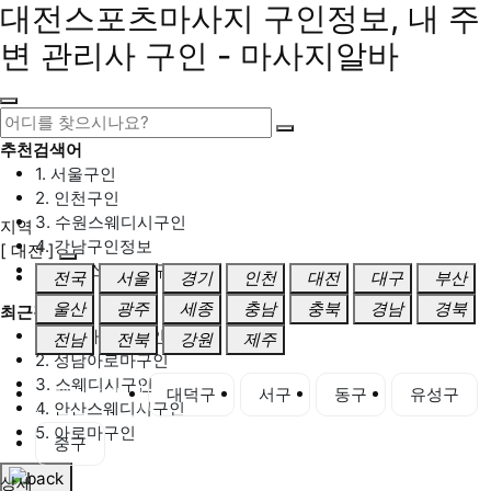
대전스포츠마사지 구인정보, 내 주
변 관리사 구인 - 마사지알바
추천검색어
1. 서울구인
2. 인천구인
3. 수원스웨디시구인
지역
4. 강남구인정보
[ 대전 ]
5. 동탄스웨디시구인
전국
서울
경기
인천
대전
대구
부산
울산
광주
세종
충남
충북
경남
경북
최근검색어
1. 일산마사지구인
전남
전북
강원
제주
2. 성남아로마구인
3. 스웨디시구인
대전 전체
대덕구
서구
동구
유성구
4. 안산스웨디시구인
5. 아로마구인
중구
상세