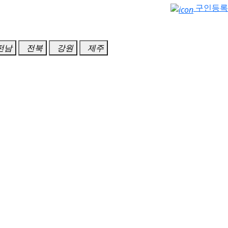
구인등록
전남
전북
강원
제주