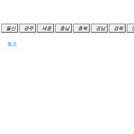
울산
광주
세종
충남
충북
경남
경북
중구