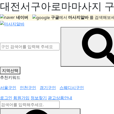
대전서구아로마마사지 구인
네이버
구글
에서
마사지알바
를 검색해보세
지역선택
추천키워드
서울구인
인천구인
경기구인
스웨디시구인
로그인
회원가입
정보찾기
광고상품안내