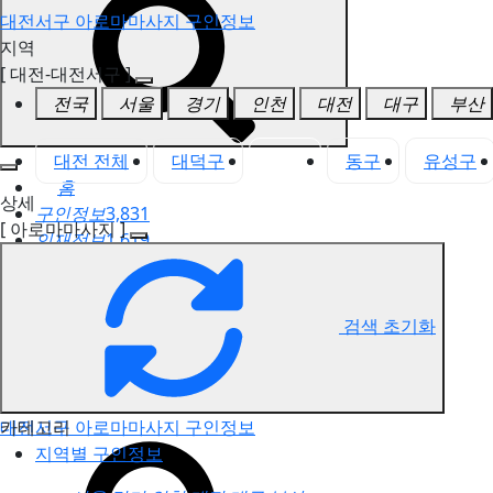
대전서구 아로마마사지 구인정보
지역
[ 대전-대전서구 ]
전국
서울
경기
인천
대전
대구
부산
대전 전체
대덕구
서구
동구
유성구
홈
상세
구인정보
3,831
[ 아로마마사지 ]
인재정보
1,619
고객센터
전국업체정보
마사지가이드
검색 초기화
업체 서비스 관리
개인 서비스 관리
카테고리
대전서구 아로마마사지 구인정보
지역별 구인정보