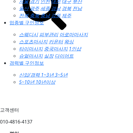
서울
경기
인천
대전
대구
부산
울산
광주
세종
경남
경북
전남
전북
충북
충남
강원
제주
업종별 구인정보
스웨디시
피부관리
아로마마사지
스포츠마사지
카운터
왁싱
타이마사지
중국마사지
1인샵
슈얼마사지
실장
다이어트
경력별 구인정보
신입/경력
1~3년
3~5년
5~10년
10년이상
고객센터
010-4816-4137