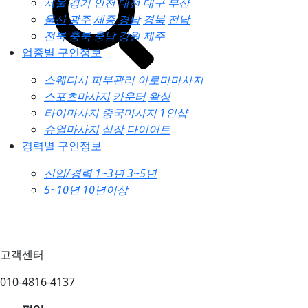
서울
경기
인천
대전
대구
부산
울산
광주
세종
경남
경북
전남
전북
충북
충남
강원
제주
업종별 구인정보
스웨디시
피부관리
아로마마사지
스포츠마사지
카운터
왁싱
타이마사지
중국마사지
1인샵
슈얼마사지
실장
다이어트
경력별 구인정보
신입/경력
1~3년
3~5년
5~10년
10년이상
고객센터
010-4816-4137