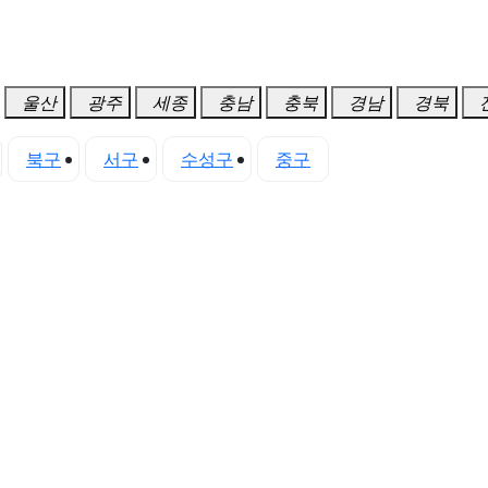
울산
광주
세종
충남
충북
경남
경북
북구
서구
수성구
중구