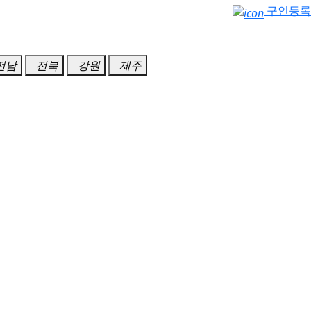
구인등록
전남
전북
강원
제주