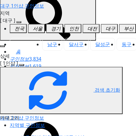
대구 1인샵 구인정보
지역
[ 대구 ]
전국
서울
경기
인천
대전
대구
부산
대구 전체
남구
달서구
달성군
동구
홈
상세
구인정보
3,834
[ 1인샵 ]
인재정보
1,619
고객센터
전국업체정보
마사지가이드
검색 초기화
업체 서비스 관리
개인 서비스 관리
카테고리
대구 1인샵 구인정보
지역별 구인정보