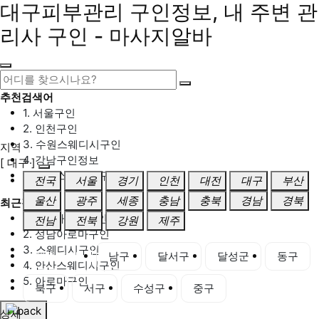
대구피부관리 구인정보, 내 주변 관
리사 구인 - 마사지알바
추천검색어
1. 서울구인
2. 인천구인
3. 수원스웨디시구인
지역
4. 강남구인정보
[ 대구 ]
5. 동탄스웨디시구인
전국
서울
경기
인천
대전
대구
부산
울산
광주
세종
충남
충북
경남
경북
최근검색어
1. 일산마사지구인
전남
전북
강원
제주
2. 성남아로마구인
3. 스웨디시구인
대구 전체
남구
달서구
달성군
동구
4. 안산스웨디시구인
5. 아로마구인
북구
서구
수성구
중구
상세