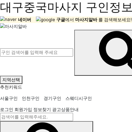
대구중국마사지 구인정보,
네이버
구글
에서
마사지알바
를 검색해보세요!
지역선택
추천키워드
서울구인
인천구인
경기구인
스웨디시구인
로그인
회원가입
정보찾기
광고상품안내