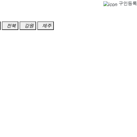
구인등록
전북
강원
제주