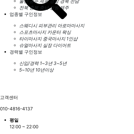
울산
광주
세종
경남
경북
전남
전북
충북
충남
강원
제주
업종별 구인정보
스웨디시
피부관리
아로마마사지
스포츠마사지
카운터
왁싱
타이마사지
중국마사지
1인샵
슈얼마사지
실장
다이어트
경력별 구인정보
신입/경력
1~3년
3~5년
5~10년
10년이상
고객센터
010-4816-4137
평일
12:00 ~ 22:00