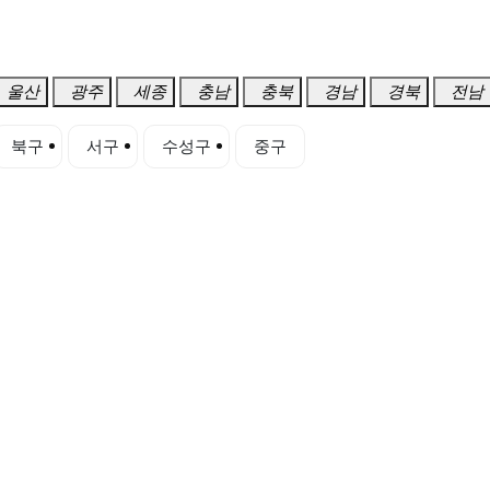
울산
광주
세종
충남
충북
경남
경북
전남
북구
서구
수성구
중구