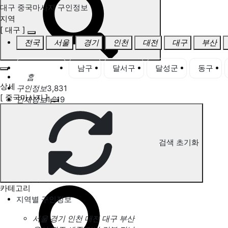
대구 중국마사지 구인정보
지역
[ 대구 ]
전국
서울
경기
인천
대전
대구
부산
대구 전체
남구
달서구
달성군
동구
홈
상세
구인정보
3,831
[ 중국마사지 ]
인재정보
1,619
고객센터
전국업체정보
마사지가이드
업체 서비스 관리
검색 초기화
개인 서비스 관리
대구 중국마사지 구인정보
카테고리
지역별 구인정보
서울
경기
인천
대전
대구
부산