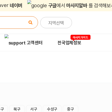
네이버
구글
에서
마사지알바
를 검색해보
지역선택
마사지가이드
고객센터
전국업체정보
동구
북구
서구
수성구
중구