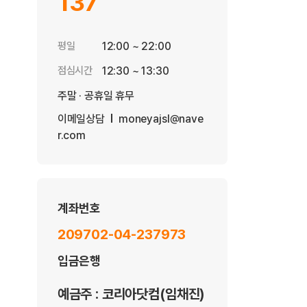
137
평일
12:00 ~ 22:00
점심시간
12:30 ~ 13:30
주말 · 공휴일 휴무
이메일상담
moneyajsl@nave
r.com
계좌번호
209702-04-237973
입금은행
예금주 : 코리아닷컴(임채진)