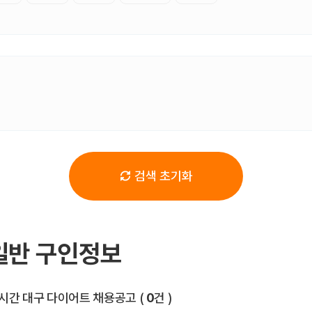
검색 초기화
일반 구인정보
전체 목록
시간 대구 다이어트 채용공고
(
0
건 )