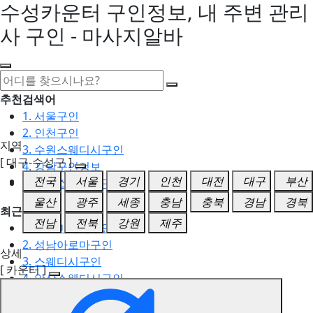
수성카운터 구인정보, 내 주변 관리
사 구인 - 마사지알바
추천검색어
1. 서울구인
2. 인천구인
지역
3. 수원스웨디시구인
[ 대구-수성구 ]
4. 강남구인정보
전국
서울
경기
인천
대전
대구
부산
5. 동탄스웨디시구인
울산
광주
세종
충남
충북
경남
경북
최근검색어
전남
전북
강원
제주
1. 일산마사지구인
2. 성남아로마구인
상세
3. 스웨디시구인
[ 카운터 ]
4. 안산스웨디시구인
5. 아로마구인