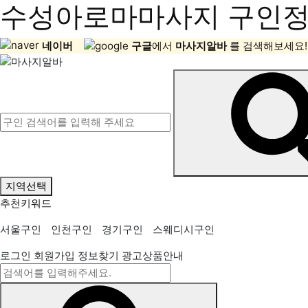
수성아로마마사지 구인정보
네이버
구글
에서
마사지알바
를 검색해보세요!
지역선택
추천키워드
서울구인
인천구인
경기구인
스웨디시구인
로그인
회원가입
정보찾기
광고상품안내