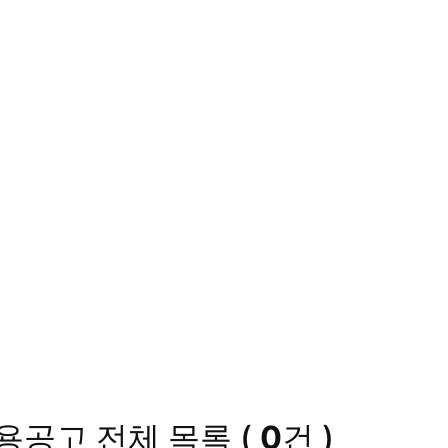
채용공고
전체 목록
(
0
건 )