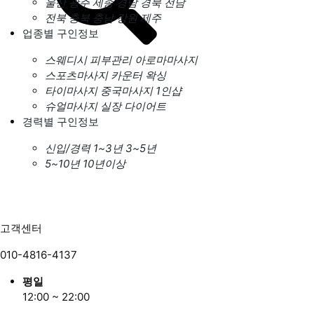
울산
광주
세종
경남
경북
전남
전북
충북
충남
강원
제주
업종별 구인정보
스웨디시
피부관리
아로마마사지
스포츠마사지
카운터
왁싱
타이마사지
중국마사지
1인샵
슈얼마사지
실장
다이어트
경력별 구인정보
신입/경력
1~3년
3~5년
5~10년
10년이상
고객센터
010-4816-4137
평일
12:00 ~ 22:00