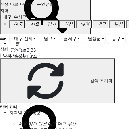
수성 아로마마사지 구인정보
지역
[ 대구-수성구 ]
전국
서울
경기
인천
대전
대구
부산
대구 전체
남구
달서구
달성군
동구
홈
상세
구인정보
3,831
[ 아로마마사지 ]
인재정보
1,619
고객센터
전국업체정보
마사지가이드
업체 서비스 관리
검색 초기화
개인 서비스 관리
수성 아로마마사지 구인정보
카테고리
지역별 구인정보
서울
경기
인천
대전
대구
부산