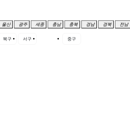
울산
광주
세종
충남
충북
경남
경북
전남
북구
서구
수성구
중구