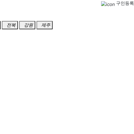
구인등록
전북
강원
제주