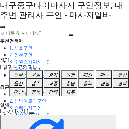
대구중구타이마사지 구인정보, 내
주변 관리사 구인 - 마사지알바
추천검색어
1. 서울구인
2. 인천구인
지역
3. 수원스웨디시구인
[ 대구-대구중구 ]
4. 강남구인정보
전국
서울
경기
인천
대전
대구
부산
5. 동탄스웨디시구인
울산
광주
세종
충남
충북
경남
경북
최근검색어
전남
전북
강원
제주
1. 일산마사지구인
2. 성남아로마구인
상세
3. 스웨디시구인
[ 타이마사지 ]
4. 안산스웨디시구인
5. 아로마구인