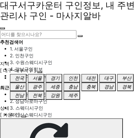
대구서구카운터 구인정보, 내 주변
관리사 구인 - 마사지알바
추천검색어
1. 서울구인
2. 인천구인
3. 수원스웨디시구인
지역
4. 강남구인정보
[ 대구-대구서구 ]
5. 동탄스웨디시구인
전국
서울
경기
인천
대전
대구
부산
울산
광주
세종
충남
충북
경남
경북
최근검색어
1. 일산마사지구인
전남
전북
강원
제주
2. 성남아로마구인
상세
3. 스웨디시구인
[ 카운터 ]
4. 안산스웨디시구인
5. 아로마구인