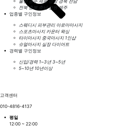
울산
광주
세종
경남
경북
전남
전북
충북
충남
강원
제주
업종별 구인정보
스웨디시
피부관리
아로마마사지
스포츠마사지
카운터
왁싱
타이마사지
중국마사지
1인샵
슈얼마사지
실장
다이어트
경력별 구인정보
신입/경력
1~3년
3~5년
5~10년
10년이상
고객센터
010-4816-4137
평일
12:00 ~ 22:00