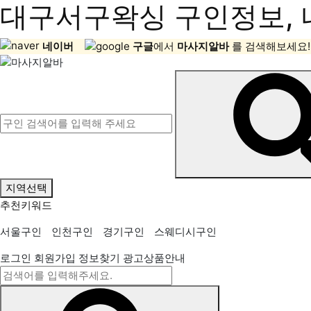
대구서구왁싱 구인정보, 
네이버
구글
에서
마사지알바
를 검색해보세요!
지역선택
추천키워드
서울구인
인천구인
경기구인
스웨디시구인
로그인
회원가입
정보찾기
광고상품안내