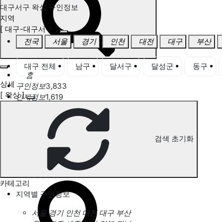
대구서구 왁싱 구인정보
지역
[ 대구-대구서구 ]
전국
서울
경기
인천
대전
대구
부산
대구 전체
남구
달서구
달성군
동구
홈
상세
구인정보
3,833
[ 왁싱 ]
인재정보
1,619
고객센터
전국업체정보
마사지가이드
업체 서비스 관리
검색 초기화
개인 서비스 관리
대구서구 왁싱 구인정보
카테고리
지역별 구인정보
서울
경기
인천
대전
대구
부산