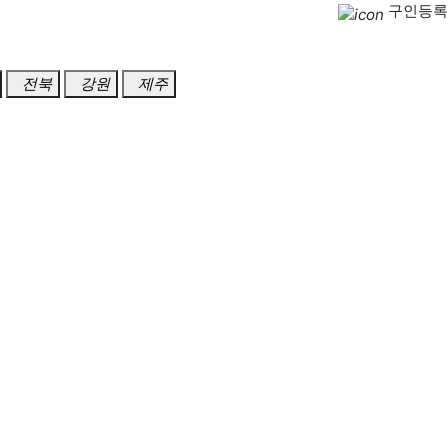
구인등록
전북
강원
제주