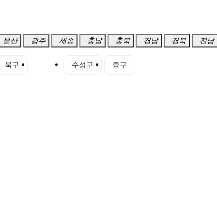
울산
광주
세종
충남
충북
경남
경북
전남
북구
서구
수성구
중구