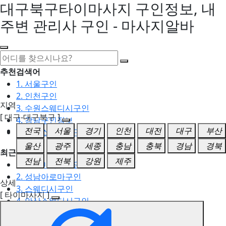
대구북구타이마사지 구인정보, 내
주변 관리사 구인 - 마사지알바
추천검색어
1. 서울구인
2. 인천구인
지역
3. 수원스웨디시구인
[ 대구-대구북구 ]
4. 강남구인정보
전국
서울
경기
인천
대전
대구
부산
5. 동탄스웨디시구인
울산
광주
세종
충남
충북
경남
경북
최근검색어
전남
전북
강원
제주
1. 일산마사지구인
2. 성남아로마구인
상세
3. 스웨디시구인
[ 타이마사지 ]
4. 안산스웨디시구인
5. 아로마구인