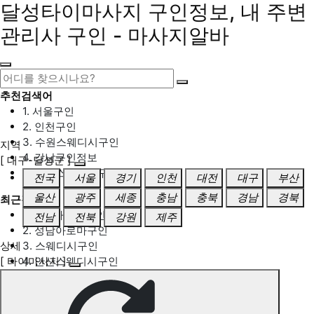
달성타이마사지 구인정보, 내 주변
관리사 구인 - 마사지알바
추천검색어
1. 서울구인
2. 인천구인
3. 수원스웨디시구인
지역
4. 강남구인정보
[ 대구-달성군 ]
5. 동탄스웨디시구인
전국
서울
경기
인천
대전
대구
부산
울산
광주
세종
충남
충북
경남
경북
최근검색어
1. 일산마사지구인
전남
전북
강원
제주
2. 성남아로마구인
상세
3. 스웨디시구인
[ 타이마사지 ]
4. 안산스웨디시구인
5. 아로마구인