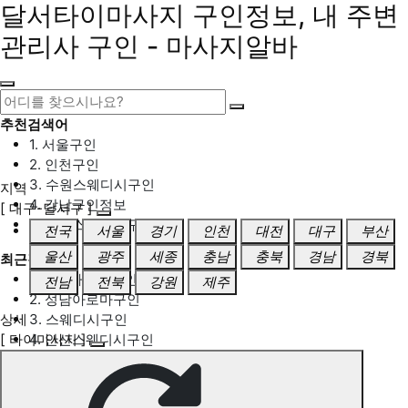
달서타이마사지 구인정보, 내 주변
관리사 구인 - 마사지알바
추천검색어
1. 서울구인
2. 인천구인
3. 수원스웨디시구인
지역
4. 강남구인정보
[ 대구-달서구 ]
5. 동탄스웨디시구인
전국
서울
경기
인천
대전
대구
부산
울산
광주
세종
충남
충북
경남
경북
최근검색어
1. 일산마사지구인
전남
전북
강원
제주
2. 성남아로마구인
상세
3. 스웨디시구인
[ 타이마사지 ]
4. 안산스웨디시구인
5. 아로마구인