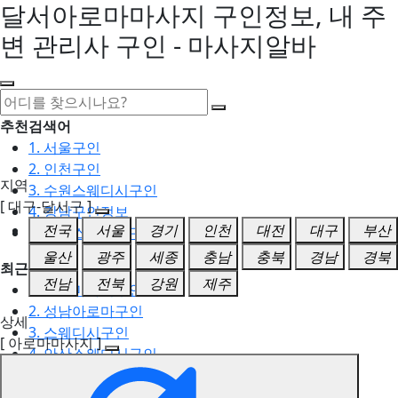
달서아로마마사지 구인정보, 내 주
변 관리사 구인 - 마사지알바
추천검색어
1. 서울구인
2. 인천구인
지역
3. 수원스웨디시구인
[ 대구-달서구 ]
4. 강남구인정보
전국
서울
경기
인천
대전
대구
부산
5. 동탄스웨디시구인
울산
광주
세종
충남
충북
경남
경북
최근검색어
전남
전북
강원
제주
1. 일산마사지구인
2. 성남아로마구인
상세
3. 스웨디시구인
[ 아로마마사지 ]
4. 안산스웨디시구인
5. 아로마구인