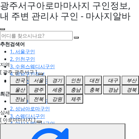
광주서구아로마마사지 구인정보,
내 주변 관리사 구인 - 마사지알바
추천검색어
1. 서울구인
2. 인천구인
지역
3. 수원스웨디시구인
[ 광주-광주서구 ]
4. 강남구인정보
전국
서울
경기
인천
대전
대구
부산
5. 동탄스웨디시구인
울산
광주
세종
충남
충북
경남
경북
최근검색어
전남
전북
강원
제주
1. 일산마사지구인
2. 성남아로마구인
상세
3. 스웨디시구인
[ 아로마마사지 ]
4. 안산스웨디시구인
5. 아로마구인