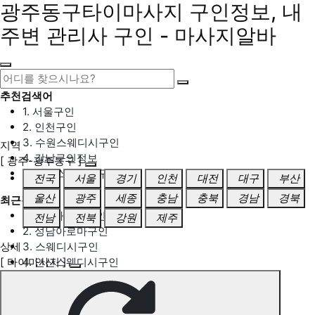
광주동구타이마사지 구인정보, 내
주변 관리사 구인 - 마사지알바
추천검색어
1. 서울구인
2. 인천구인
3. 수원스웨디시구인
지역
4. 강남구인정보
[ 광주-광주동구 ]
5. 동탄스웨디시구인
전국
서울
경기
인천
대전
대구
부산
울산
광주
세종
충남
충북
경남
경북
최근검색어
1. 일산마사지구인
전남
전북
강원
제주
2. 성남아로마구인
상세
3. 스웨디시구인
[ 타이마사지 ]
4. 안산스웨디시구인
5. 아로마구인