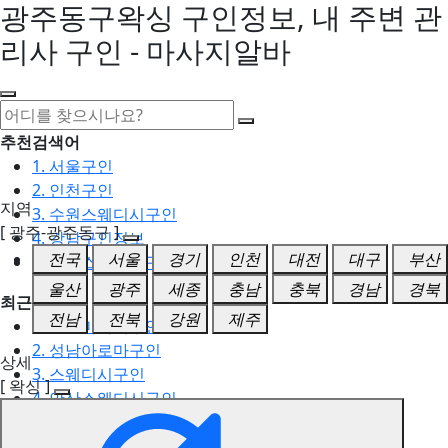
광주동구왁싱 구인정보, 내 주변 관
리사 구인 - 마사지알바
추천검색어
1. 서울구인
2. 인천구인
지역
3. 수원스웨디시구인
[ 광주-광주동구 ]
4. 강남구인정보
전국
서울
경기
인천
대전
대구
부산
5. 동탄스웨디시구인
울산
광주
세종
충남
충북
경남
경북
최근검색어
전남
전북
강원
제주
1. 일산마사지구인
2. 성남아로마구인
상세
3. 스웨디시구인
[ 왁싱 ]
4. 안산스웨디시구인
5. 아로마구인