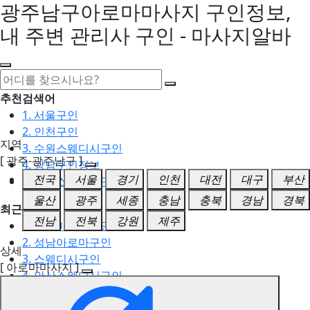
광주남구아로마마사지 구인정보,
내 주변 관리사 구인 - 마사지알바
추천검색어
1. 서울구인
2. 인천구인
지역
3. 수원스웨디시구인
[ 광주-광주남구 ]
4. 강남구인정보
전국
서울
경기
인천
대전
대구
부산
5. 동탄스웨디시구인
울산
광주
세종
충남
충북
경남
경북
최근검색어
전남
전북
강원
제주
1. 일산마사지구인
2. 성남아로마구인
상세
3. 스웨디시구인
[ 아로마마사지 ]
4. 안산스웨디시구인
5. 아로마구인