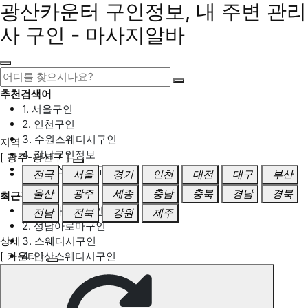
광산카운터 구인정보, 내 주변 관리
사 구인 - 마사지알바
추천검색어
1. 서울구인
2. 인천구인
3. 수원스웨디시구인
지역
4. 강남구인정보
[ 광주-광산구 ]
5. 동탄스웨디시구인
전국
서울
경기
인천
대전
대구
부산
울산
광주
세종
충남
충북
경남
경북
최근검색어
1. 일산마사지구인
전남
전북
강원
제주
2. 성남아로마구인
상세
3. 스웨디시구인
[ 카운터 ]
4. 안산스웨디시구인
5. 아로마구인