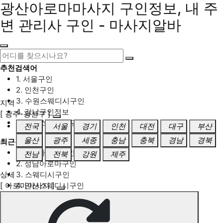
광산아로마마사지 구인정보, 내 주
변 관리사 구인 - 마사지알바
추천검색어
1. 서울구인
2. 인천구인
3. 수원스웨디시구인
지역
4. 강남구인정보
[ 광주-광산구 ]
5. 동탄스웨디시구인
전국
서울
경기
인천
대전
대구
부산
울산
광주
세종
충남
충북
경남
경북
최근검색어
1. 일산마사지구인
전남
전북
강원
제주
2. 성남아로마구인
상세
3. 스웨디시구인
[ 아로마마사지 ]
4. 안산스웨디시구인
5. 아로마구인