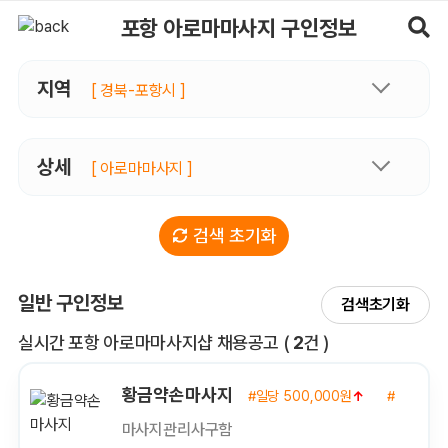
포항아로마마사지 구인정보, 내 주변 관리사 구인 - 마사지알바
포항 아로마마사지 구인정보
지역
[ 경북-포항시 ]
상세
[ 아로마마사지 ]
검색 초기화
일반 구인정보
검색초기화
전체 목록
실시간 포항 아로마마사지샵 채용공고
(
2
건 )
황금약손마사지
#일당 500,000원
↑
#경력 1년
마사지관리사구함