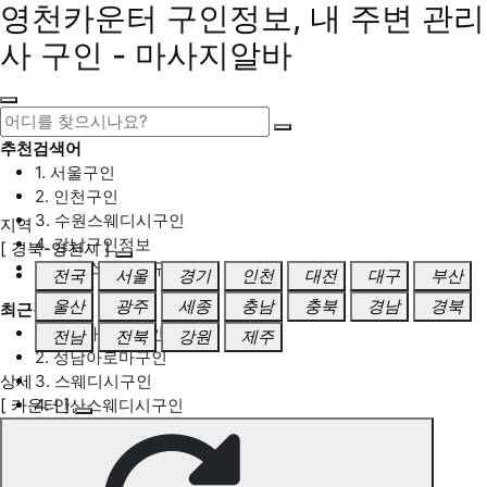
영천카운터 구인정보, 내 주변 관리
사 구인 - 마사지알바
추천검색어
1. 서울구인
2. 인천구인
3. 수원스웨디시구인
지역
4. 강남구인정보
[ 경북-영천시 ]
5. 동탄스웨디시구인
전국
서울
경기
인천
대전
대구
부산
울산
광주
세종
충남
충북
경남
경북
최근검색어
1. 일산마사지구인
전남
전북
강원
제주
2. 성남아로마구인
상세
3. 스웨디시구인
[ 카운터 ]
4. 안산스웨디시구인
5. 아로마구인