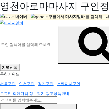
영천아로마마사지 구인정보
네이버
구글
에서
마사지알바
를 검색해보세
지역선택
추천키워드
서울구인
인천구인
경기구인
스웨디시구인
로그인
회원가입
정보찾기
광고상품안내