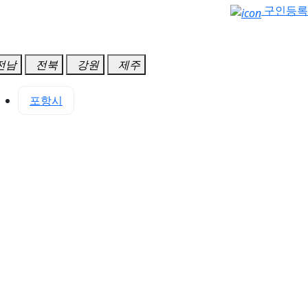
구인등록
전남
전북
강원
제주
시
포항시