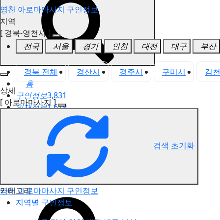
영천 아로마마사지 구인정보
지역
[ 경북-영천시 ]
전국
서울
경기
인천
대전
대구
부산
경북 전체
경산시
경주시
구미시
김
홈
상세
구인정보
3,831
[ 아로마마사지 ]
인재정보
1,619
고객센터
전국업체정보
마사지가이드
검색 초기화
업체 서비스 관리
개인 서비스 관리
카테고리
영천 아로마마사지 구인정보
지역별 구인정보