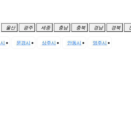
울산
광주
세종
충남
충북
경남
경북
천시
문경시
상주시
안동시
영주시
영천