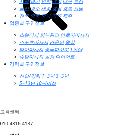
서울
경기
인천
대전
대구
부산
울산
광주
세종
경남
경북
전남
전북
충북
충남
강원
제주
업종별 구인정보
스웨디시
피부관리
아로마마사지
스포츠마사지
카운터
왁싱
타이마사지
중국마사지
1인샵
슈얼마사지
실장
다이어트
경력별 구인정보
신입/경력
1~3년
3~5년
5~10년
10년이상
고객센터
010-4816-4137