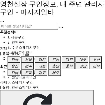
영천실장 구인정보, 내 주변 관리사
구인 - 마사지알바
추천검색어
1. 서울구인
2. 인천구인
3. 수원스웨디시구인
지역
4. 강남구인정보
[ 경북-영천시 ]
5. 동탄스웨디시구인
전국
서울
경기
인천
대전
대구
부산
울산
광주
세종
충남
충북
경남
경북
최근검색어
1. 일산마사지구인
전남
전북
강원
제주
2. 성남아로마구인
상세
3. 스웨디시구인
[ 실장 ]
4. 안산스웨디시구인
5. 아로마구인