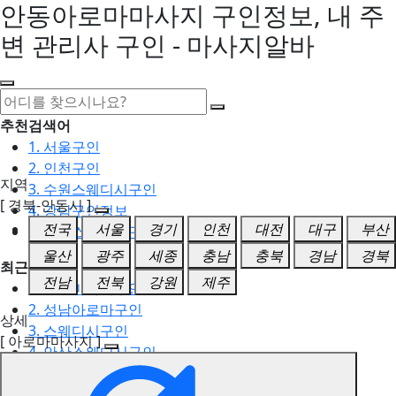
안동아로마마사지 구인정보, 내 주
변 관리사 구인 - 마사지알바
추천검색어
1. 서울구인
2. 인천구인
지역
3. 수원스웨디시구인
[ 경북-안동시 ]
4. 강남구인정보
전국
서울
경기
인천
대전
대구
부산
5. 동탄스웨디시구인
울산
광주
세종
충남
충북
경남
경북
최근검색어
전남
전북
강원
제주
1. 일산마사지구인
2. 성남아로마구인
상세
3. 스웨디시구인
[ 아로마마사지 ]
4. 안산스웨디시구인
5. 아로마구인