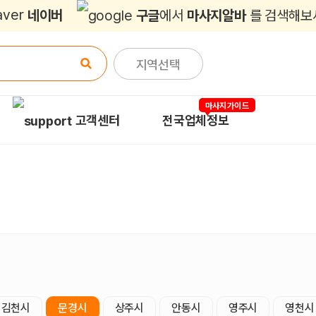
네이버
구글
에서
마사지알바
를 검색해보
지역선택
마사지가이드
고객센터
전국업체정보
김천시
문경시
상주시
안동시
영주시
영천시