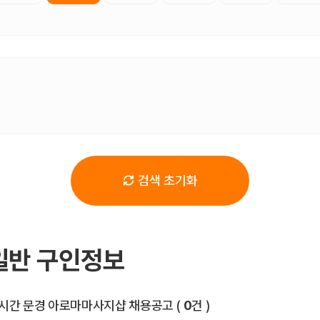
검색 초기화
일반 구인정보
전체 목록
시간 문경 아로마마사지샵 채용공고
(
0
건 )