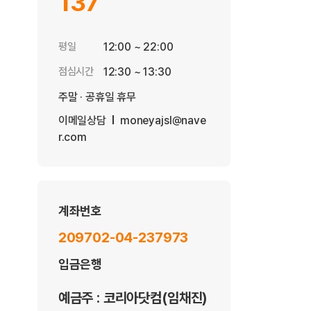
137
평일
12:00 ~ 22:00
점심시간
12:30 ~ 13:30
주말 · 공휴일 휴무
이메일상담
moneyajsl@nave
r.com
계좌번호
209702-04-237973
입금은행
예금주 : 코리아닷컴(임채진)