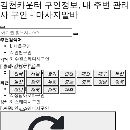
김천카운터 구인정보, 내 주변 관리
사 구인 - 마사지알바
추천검색어
1. 서울구인
2. 인천구인
3. 수원스웨디시구인
지역
4. 강남구인정보
[ 경북-김천시 ]
5. 동탄스웨디시구인
전국
서울
경기
인천
대전
대구
부산
울산
광주
세종
충남
충북
경남
경북
최근검색어
1. 일산마사지구인
전남
전북
강원
제주
2. 성남아로마구인
상세
3. 스웨디시구인
[ 카운터 ]
4. 안산스웨디시구인
5. 아로마구인