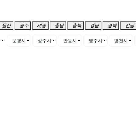
울산
광주
세종
충남
충북
경남
경북
전남
시
문경시
상주시
안동시
영주시
영천시