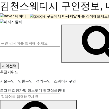
김천스웨디시 구인정보, 
네이버
구글
에서
마사지알바
를 검색해보세요!
지역선택
추천키워드
서울구인
인천구인
경기구인
스웨디시구인
로그인
회원가입
정보찾기
광고상품안내