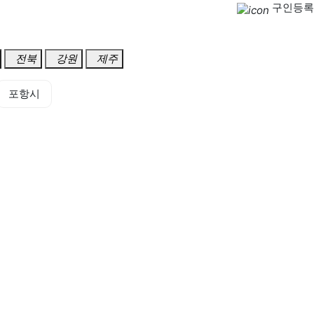
구인등록
전북
강원
제주
포항시