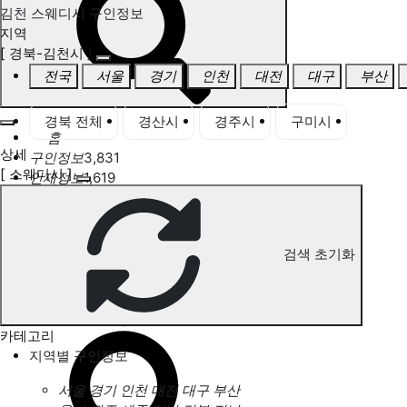
김천 스웨디시 구인정보
지역
[ 경북-김천시 ]
전국
서울
경기
인천
대전
대구
부산
경북 전체
경산시
경주시
구미시
김천
홈
상세
구인정보
3,831
[ 스웨디시 ]
인재정보
1,619
고객센터
전국업체정보
마사지가이드
업체 서비스 관리
검색 초기화
개인 서비스 관리
김천 스웨디시 구인정보
카테고리
지역별 구인정보
서울
경기
인천
대전
대구
부산