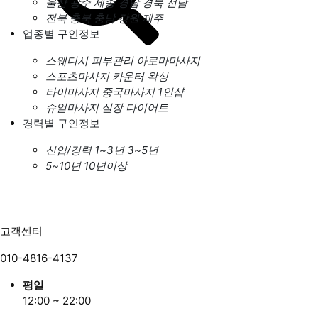
울산
광주
세종
경남
경북
전남
전북
충북
충남
강원
제주
업종별 구인정보
스웨디시
피부관리
아로마마사지
스포츠마사지
카운터
왁싱
타이마사지
중국마사지
1인샵
슈얼마사지
실장
다이어트
경력별 구인정보
신입/경력
1~3년
3~5년
5~10년
10년이상
고객센터
010-4816-4137
평일
12:00 ~ 22:00