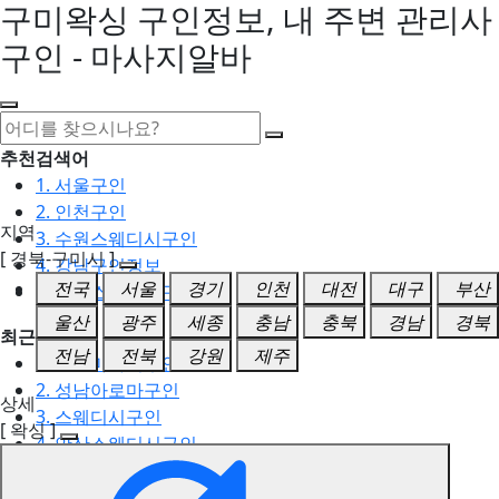
구미왁싱 구인정보, 내 주변 관리사
구인 - 마사지알바
추천검색어
1. 서울구인
2. 인천구인
지역
3. 수원스웨디시구인
[ 경북-구미시 ]
4. 강남구인정보
전국
서울
경기
인천
대전
대구
부산
5. 동탄스웨디시구인
울산
광주
세종
충남
충북
경남
경북
최근검색어
전남
전북
강원
제주
1. 일산마사지구인
2. 성남아로마구인
상세
3. 스웨디시구인
[ 왁싱 ]
4. 안산스웨디시구인
5. 아로마구인