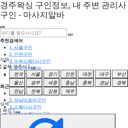
경주왁싱 구인정보, 내 주변 관리사
구인 - 마사지알바
추천검색어
1. 서울구인
2. 인천구인
지역
3. 수원스웨디시구인
[ 경북-경주시 ]
4. 강남구인정보
전국
서울
경기
인천
대전
대구
부산
5. 동탄스웨디시구인
울산
광주
세종
충남
충북
경남
경북
최근검색어
전남
전북
강원
제주
1. 일산마사지구인
2. 성남아로마구인
상세
3. 스웨디시구인
[ 왁싱 ]
4. 안산스웨디시구인
5. 아로마구인