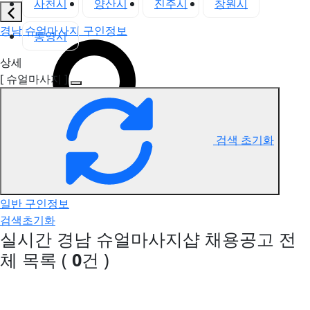
사천시
양산시
진주시
창원시
경남 슈얼마사지 구인정보
통영시
상세
[ 슈얼마사지 ]
검색 초기화
일반 구인정보
검색초기화
실시간 경남 슈얼마사지샵 채용공고
전
체 목록
(
0
건 )