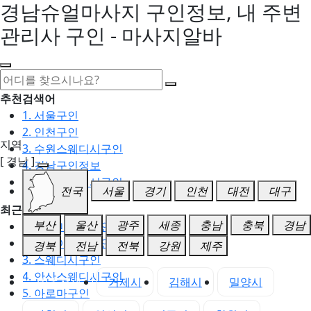
경남슈얼마사지 구인정보, 내 주변
관리사 구인 - 마사지알바
추천검색어
1. 서울구인
2. 인천구인
지역
3. 수원스웨디시구인
[ 경남 ]
4. 강남구인정보
5. 동탄스웨디시구인
전국
서울
경기
인천
대전
대구
최근검색어
부산
울산
광주
세종
충남
충북
경남
1. 일산마사지구인
2. 성남아로마구인
경북
전남
전북
강원
제주
3. 스웨디시구인
4. 안산스웨디시구인
경남 전체
거제시
김해시
밀양시
5. 아로마구인