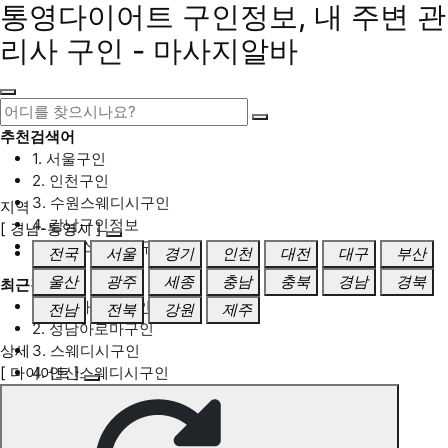
통영다이어트 구인정보, 내 주변 관
리사 구인 - 마사지알바
추천검색어
1. 서울구인
2. 인천구인
3. 수원스웨디시구인
지역
4. 강남구인정보
[ 경남-통영시 ]
5. 동탄스웨디시구인
전국
서울
경기
인천
대전
대구
부산
울산
광주
세종
충남
충북
경남
경북
최근검색어
1. 일산마사지구인
전남
전북
강원
제주
2. 성남아로마구인
상세
3. 스웨디시구인
[ 다이어트 ]
4. 안산스웨디시구인
5. 아로마구인