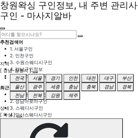
창원왁싱 구인정보, 내 주변 관리사
구인 - 마사지알바
추천검색어
1. 서울구인
2. 인천구인
3. 수원스웨디시구인
지역
4. 강남구인정보
[ 경남-창원시 ]
5. 동탄스웨디시구인
전국
서울
경기
인천
대전
대구
부산
울산
광주
세종
충남
충북
경남
경북
최근검색어
1. 일산마사지구인
전남
전북
강원
제주
2. 성남아로마구인
상세
3. 스웨디시구인
[ 왁싱 ]
4. 안산스웨디시구인
5. 아로마구인