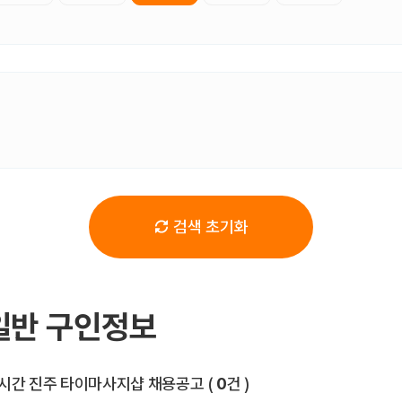
검색 초기화
일반 구인정보
전체 목록
시간 진주 타이마사지샵 채용공고
(
0
건 )