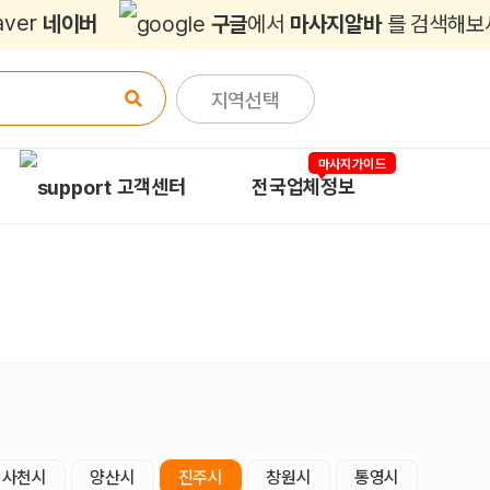
네이버
구글
에서
마사지알바
를 검색해보
지역선택
마사지가이드
고객센터
전국업체정보
사천시
양산시
진주시
창원시
통영시