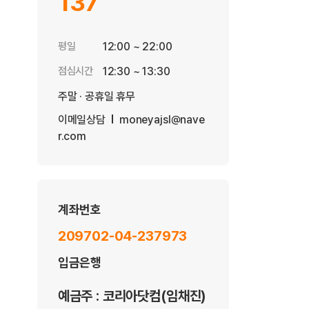
137
평일
12:00 ~ 22:00
점심시간
12:30 ~ 13:30
주말 · 공휴일 휴무
이메일상담
moneyajsl@nave
r.com
계좌번호
209702-04-237973
입금은행
예금주 : 코리아닷컴(임채진)