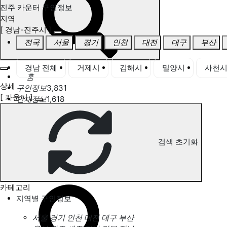
진주 카운터 구인정보
지역
[ 경남-진주시 ]
전국
서울
경기
인천
대전
대구
부산
경남 전체
거제시
김해시
밀양시
사천
홈
상세
구인정보
3,831
[ 카운터 ]
인재정보
1,618
고객센터
전국업체정보
마사지가이드
업체 서비스 관리
검색 초기화
개인 서비스 관리
진주 카운터 구인정보
카테고리
지역별 구인정보
서울
경기
인천
대전
대구
부산