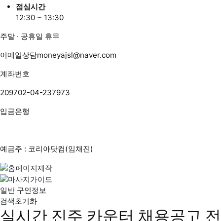
점심시간
12:30 ~ 13:30
주말 · 공휴일 휴무
이메일상담
moneyajsl@naver.com
계좌번호
209702-04-237973
입금은행
예금주 : 코리아닷컴(임채진)
일반 구인정보
검색초기화
실시간 진주 카운터 채용공고
전