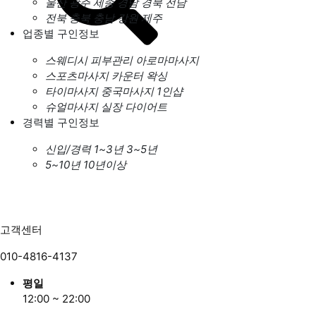
울산
광주
세종
경남
경북
전남
전북
충북
충남
강원
제주
업종별 구인정보
스웨디시
피부관리
아로마마사지
스포츠마사지
카운터
왁싱
타이마사지
중국마사지
1인샵
슈얼마사지
실장
다이어트
경력별 구인정보
신입/경력
1~3년
3~5년
5~10년
10년이상
고객센터
010-4816-4137
평일
12:00 ~ 22:00