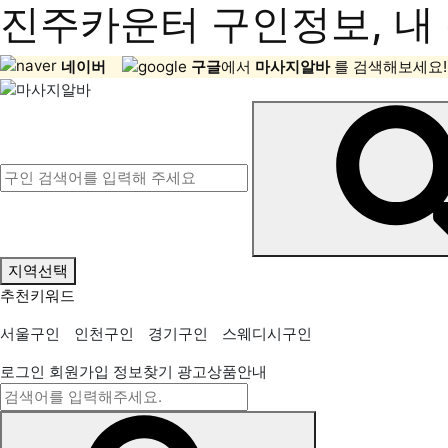
진주카운터 구인정보, 내 
네이버
구글
에서
마사지알바
를 검색해보세요!
지역선택
추천키워드
서울구인
인천구인
경기구인
스웨디시구인
로그인
회원가입
정보찾기
광고상품안내