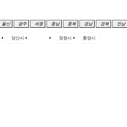
울산
광주
세종
충남
충북
경남
경북
전남
시
양산시
진주시
창원시
통영시