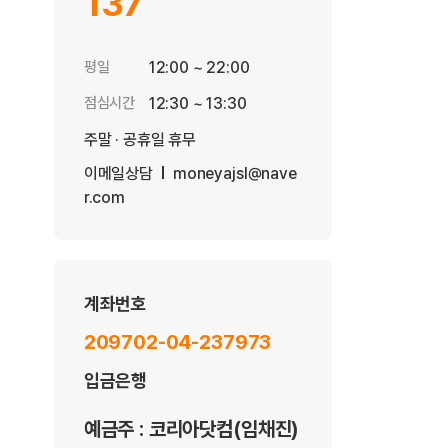
137
평일
12:00 ~ 22:00
점심시간
12:30 ~ 13:30
주말 · 공휴일 휴무
이메일상담
moneyajsl@nave
r.com
계좌번호
209702-04-237973
입금은행
예금주 : 코리아닷컴(임채진)