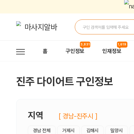
진주다이어트 구인정보, 내 주변 관리사 구인 - 마사지알바
3,831
1,619
홈
구인정보
인재정보
진주 다이어트 구인정보
지역
[ 경남-진주시 ]
경남 전체
거제시
김해시
밀양시