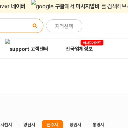
네이버
구글
에서
마사지알바
를 검색해보
지역선택
마사지가이드
고객센터
전국업체정보
사천시
양산시
진주시
창원시
통영시