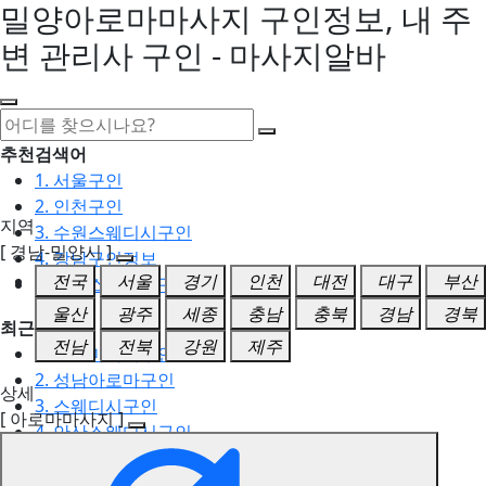
밀양아로마마사지 구인정보, 내 주
변 관리사 구인 - 마사지알바
추천검색어
1. 서울구인
2. 인천구인
지역
3. 수원스웨디시구인
[ 경남-밀양시 ]
4. 강남구인정보
전국
서울
경기
인천
대전
대구
부산
5. 동탄스웨디시구인
울산
광주
세종
충남
충북
경남
경북
최근검색어
전남
전북
강원
제주
1. 일산마사지구인
2. 성남아로마구인
상세
3. 스웨디시구인
[ 아로마마사지 ]
4. 안산스웨디시구인
5. 아로마구인