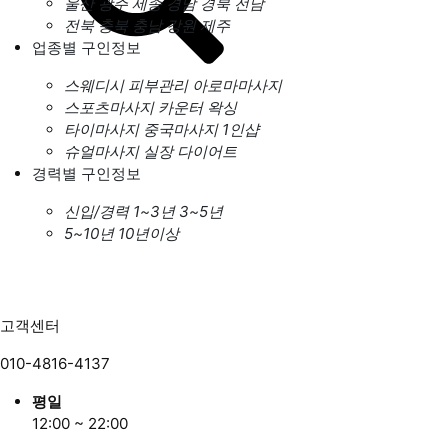
울산
광주
세종
경남
경북
전남
전북
충북
충남
강원
제주
업종별 구인정보
스웨디시
피부관리
아로마마사지
스포츠마사지
카운터
왁싱
타이마사지
중국마사지
1인샵
슈얼마사지
실장
다이어트
경력별 구인정보
신입/경력
1~3년
3~5년
5~10년
10년이상
고객센터
010-4816-4137
평일
12:00 ~ 22:00