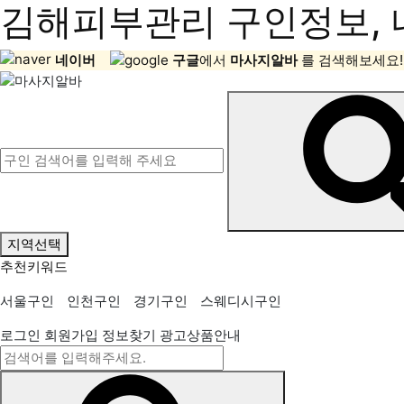
김해피부관리 구인정보, 
네이버
구글
에서
마사지알바
를 검색해보세요!
지역선택
추천키워드
서울구인
인천구인
경기구인
스웨디시구인
로그인
회원가입
정보찾기
광고상품안내