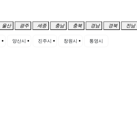
울산
광주
세종
충남
충북
경남
경북
전남
시
양산시
진주시
창원시
통영시