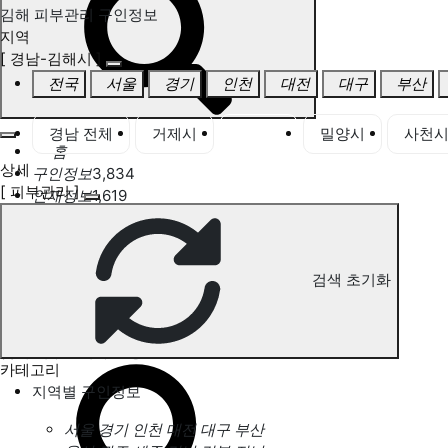
김해 피부관리 구인정보
지역
[ 경남-김해시 ]
전국
서울
경기
인천
대전
대구
부산
경남 전체
거제시
김해시
밀양시
사천
홈
상세
구인정보
3,834
[ 피부관리 ]
인재정보
1,619
고객센터
전국업체정보
마사지가이드
업체 서비스 관리
검색 초기화
개인 서비스 관리
김해 피부관리 구인정보
카테고리
지역별 구인정보
서울
경기
인천
대전
대구
부산