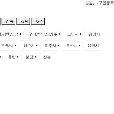
구인등록
전북
강원
제주
,평택,안성
구리,하남,남양주
고양시
광명시
안양시
양주시
여주시
오산시
용인시
동탄
분당
산본