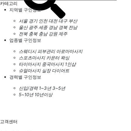
카테고리
지역별 구인정보
서울
경기
인천
대전
대구
부산
울산
광주
세종
경남
경북
전남
전북
충북
충남
강원
제주
업종별 구인정보
스웨디시
피부관리
아로마마사지
스포츠마사지
카운터
왁싱
타이마사지
중국마사지
1인샵
슈얼마사지
실장
다이어트
경력별 구인정보
신입/경력
1~3년
3~5년
5~10년
10년이상
고객센터