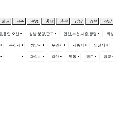
울산
광주
세종
충남
충북
경남
경북
전남
원,용인,오산
성남,분당,판교
안산,부천,시흥,광명
화성
부천시
성남시
수원시
시흥시
안산시
하남시
화성시
일산
영통
평촌
광교