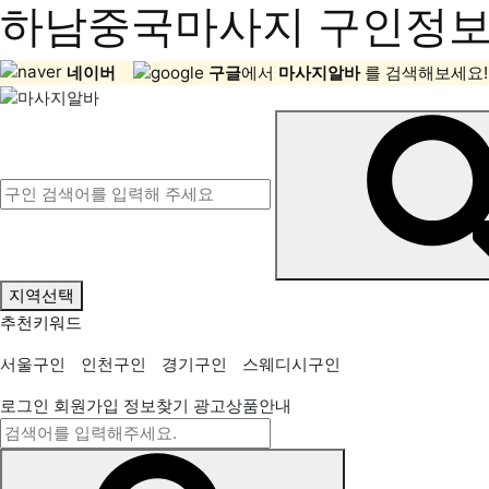
하남중국마사지 구인정보,
네이버
구글
에서
마사지알바
를 검색해보세요!
지역선택
추천키워드
서울구인
인천구인
경기구인
스웨디시구인
로그인
회원가입
정보찾기
광고상품안내