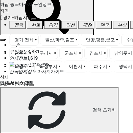
하남 중국마사지 구인정보
지역
[ 경기-하남시 ]
전국
서울
경기
인천
대전
대구
부산
경기 전체
일산,파주,김포
안양,평촌,군포
수
홈
구인정보
3,831
광주시
구리시
군포시
김포시
남양주시
인재정보
1,619
고객센터
의왕시
의정부시
이천시
파주시
평택시
전국업체정보
마사지가이드
상세
업체 서비스 관리
[ 중국마사지 ]
개인 서비스 관리
하남 중국마사지 구인정보
검색 초기화