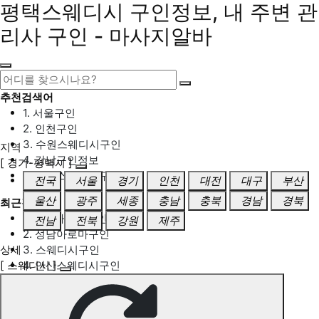
평택스웨디시 구인정보, 내 주변 관
리사 구인 - 마사지알바
추천검색어
1. 서울구인
2. 인천구인
3. 수원스웨디시구인
지역
4. 강남구인정보
[ 경기-평택시 ]
5. 동탄스웨디시구인
전국
서울
경기
인천
대전
대구
부산
울산
광주
세종
충남
충북
경남
경북
최근검색어
1. 일산마사지구인
전남
전북
강원
제주
2. 성남아로마구인
상세
3. 스웨디시구인
[ 스웨디시 ]
4. 안산스웨디시구인
5. 아로마구인