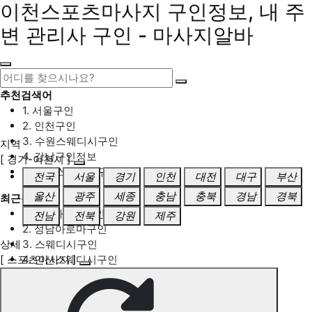
이천스포츠마사지 구인정보, 내 주
변 관리사 구인 - 마사지알바
추천검색어
1. 서울구인
2. 인천구인
3. 수원스웨디시구인
지역
4. 강남구인정보
[ 경기-이천시 ]
5. 동탄스웨디시구인
전국
서울
경기
인천
대전
대구
부산
울산
광주
세종
충남
충북
경남
경북
최근검색어
1. 일산마사지구인
전남
전북
강원
제주
2. 성남아로마구인
상세
3. 스웨디시구인
[ 스포츠마사지 ]
4. 안산스웨디시구인
5. 아로마구인