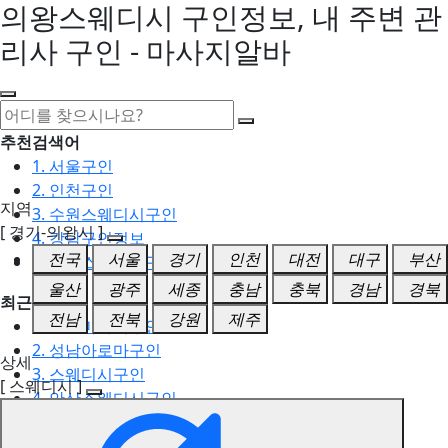
의왕스웨디시 구인정보, 내 주변 관
리사 구인 - 마사지알바
추천검색어
1. 서울구인
2. 인천구인
지역
3. 수원스웨디시구인
[ 경기-의왕시 ]
4. 강남구인정보
전국
서울
경기
인천
대전
대구
부산
5. 동탄스웨디시구인
울산
광주
세종
충남
충북
경남
경북
최근검색어
전남
전북
강원
제주
1. 일산마사지구인
2. 성남아로마구인
상세
3. 스웨디시구인
[ 스웨디시 ]
4. 안산스웨디시구인
5. 아로마구인