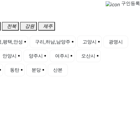
구인등록
전북
강원
제주
,평택,안성
구리,하남,남양주
고양시
광명시
안양시
양주시
여주시
오산시
용인시
동탄
분당
산본