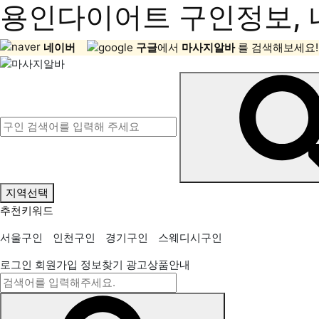
용인다이어트 구인정보, 
네이버
구글
에서
마사지알바
를 검색해보세요!
지역선택
추천키워드
서울구인
인천구인
경기구인
스웨디시구인
로그인
회원가입
정보찾기
광고상품안내