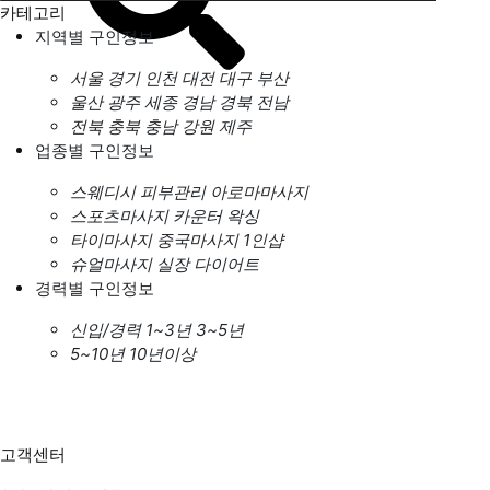
카테고리
지역별 구인정보
서울
경기
인천
대전
대구
부산
울산
광주
세종
경남
경북
전남
전북
충북
충남
강원
제주
업종별 구인정보
스웨디시
피부관리
아로마마사지
스포츠마사지
카운터
왁싱
타이마사지
중국마사지
1인샵
슈얼마사지
실장
다이어트
경력별 구인정보
신입/경력
1~3년
3~5년
5~10년
10년이상
고객센터