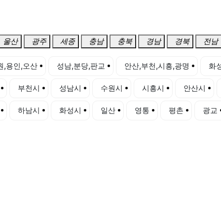
울산
광주
세종
충남
충북
경남
경북
전남
원,용인,오산
성남,분당,판교
안산,부천,시흥,광명
화성
부천시
성남시
수원시
시흥시
안산시
하남시
화성시
일산
영통
평촌
광교