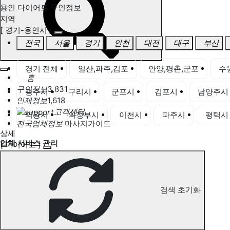
용인 다이어트 구인정보
지역
[ 경기-용인시 ]
전국
서울
경기
인천
대전
대구
부산
경기 전체
일산,파주,김포
안양,평촌,군포
수
홈
구인정보
3,831
광주시
구리시
군포시
김포시
남양주시
인재정보
1,618
고객센터
의왕시
의정부시
이천시
파주시
평택시
전국업체정보
마사지가이드
상세
업체 서비스 관리
[ 다이어트 ]
개인 서비스 관리
용인 다이어트 구인정보
검색 초기화